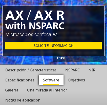
Glial cell surrounded by
axons in a rat neuronal
Microscopios confocales
culture labeled for
microtubules and actin
SOLICITE INFORMACIÓN
Dr. Christophe Leterrier,
NeuroCyto, INP, Marseille,
France
Descripción / Características
NSPARC
NIR
Especificaciones
Software
Objetivos
Galería
Una mirada al interior
Notas de aplicación