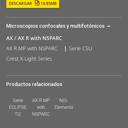
DESCARGAR
16.85MB
Microscopios confocales y multifotónicos
AX / AX R with NSPARC
AX R MP with NSPARC
Serie CSU
Crest X-Light Series
Productos relacionados
Serie
AX R MP
NIS-
ECLIPSE
with
Elements
Ti2
NSPARC