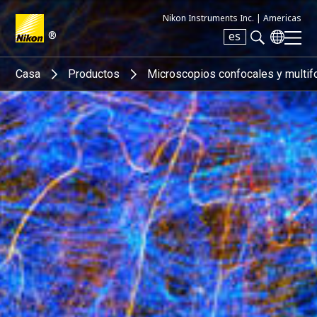
Nikon Instruments Inc. |
Americas
®
es
Search keyword(s)
Casa
Productos
Microscopios confocales y multif