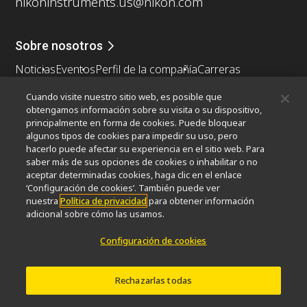
nikoninstruments.us@nikon.com
Sobre nosotros
Noticias
Eventos
Perfil de la compañía
Carreras
Sontenibilidad
Bienestar
Cuando visite nuestro sitio web, es posible que
Nikon Microscopes 100th Anniversary
obtengamos información sobre su visita o su dispositivo,
principalmente en forma de cookies. Puede bloquear
Popular Links
algunos tipos de cookies para impedir su uso, pero
hacerlo puede afectar su experiencia en el sitio web. Para
Últimas noticias y novedades
Selector de objetivos
saber más de sus opciones de cookies o inhabilitar o no
Resolution Calculator
PubScope
OEM
aceptar determinadas cookies, haga clic en el enlace
Nikon Small World
MicroscopyU
‘Configuración de cookies’. También puede ver
nuestra
Política de privacidad
para obtener información
adicional sobre cómo las usamos.
Otros Productos Nikon
Configuración de cookies
Productos de imagen
Microscopía industrial y metrología
Sistemas de litografía semiconductores
Rechazarlas todas
Sistemas de litografía FPD