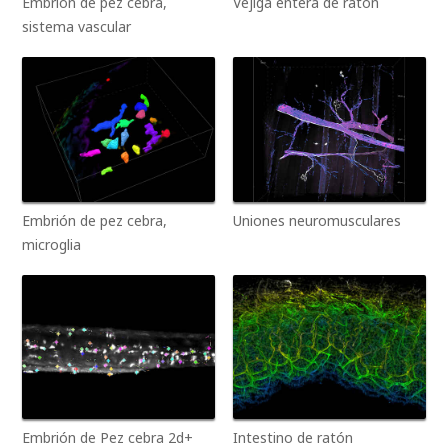
Embrión de pez cebra,
Vejiga entera de ratón
sistema vascular
Embrión de pez cebra,
Uniones neuromusculares
microglia
Embrión de Pez cebra 2d+
Intestino de ratón