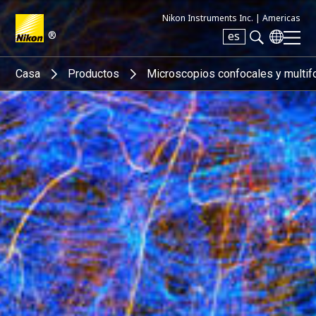
Nikon Instruments Inc. |
Americas
®
es
Search keyword(s)
Casa
Productos
Microscopios confocales y multif