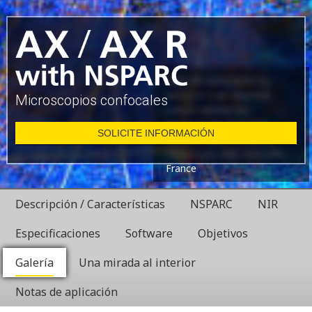
Glial cell surrounded by
axons in a rat neuronal
Microscopios confocales
culture labeled for
microtubules and actin
SOLICITE INFORMACIÓN
Dr. Christophe Leterrier,
NeuroCyto, INP, Marseille,
France
Descripción / Características
NSPARC
NIR
Especificaciones
Software
Objetivos
Galería
Una mirada al interior
Notas de aplicación