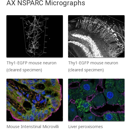
AX NSPARC Micrographs
Thy1-EGFP mouse neuron
Thy1-EGFP mouse neuron
(cleared specimen)
(cleared specimen)
Mouse Intenstinal Microvilli
Liver peroxisomes