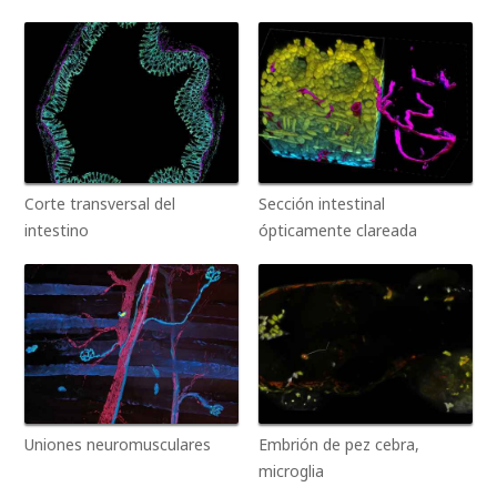
Corte transversal del
Sección intestinal
intestino
ópticamente clareada
Uniones neuromusculares
Embrión de pez cebra,
microglia