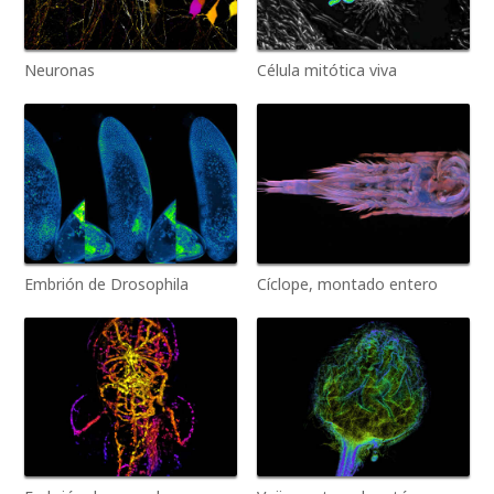
Neuronas
Célula mitótica viva
Embrión de Drosophila
Cíclope, montado entero