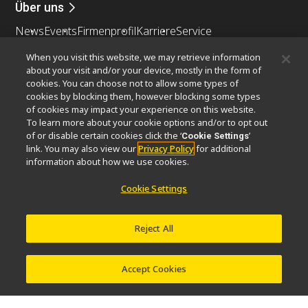
Über uns
News
Events
Firmenprofil
Karriere
Service
Nachhaltigkeit
Wohlergehen
When you visit this website, we may retrieve information
Nikon Microscopes 100th Anniversary
about your visit and/or your device, mostly in the form of
cookies. You can choose not to allow some types of
Popular Links
cookies by blocking them, however blocking some types
of cookies may impact your experience on this website.
Neueste Nachrichten
Objektiv-Auswahl
To learn more about your cookie options and/or to opt out
Resolution Calculator
PubScope
OEM
of or disable certain cookies click the ‘
’
Cookie Settings
link. You may also view our
Privacy Policy
for additional
Nikon Small World
MicroscopyU
information about how we use cookies.
Andere Nikon-Produkte
Cookie Settings
Imaging-Produkte
Industrielle Mikroskopie und Messtechnik
Reject All
Halbleiter Lithographiesysteme
FPD Lithographiesysteme
Accept Cookies