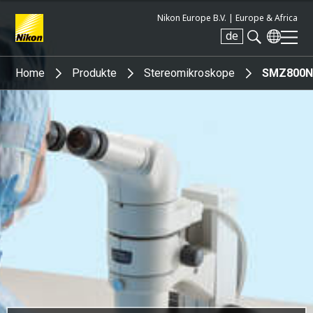
Nikon Europe B.V. |
Europe & Africa
de
Search keyword(s)
Home
Produkte
Stereomikroskope
SMZ800