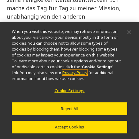
mache das Tag für Tag zu meiner Mission,
unabhängig von den anderen
Herausforderungen.
When you visit this website, we may retrieve information
about your visit and/or your device, mostly in the form of
Natürlich versuche ich neben der Ausbildung
cookies. You can choose not to allow some types of
jüngerer Mitarbeiter, auch selbst Erfolge zu
cookies by blocking them, however blocking some types
sammeln, wie die Verbesserung meiner
of cookies may impact your experience on this website.
To learn more about your cookie options and/or to opt out
technischen Kenntnisse, die Entwicklung
of or disable certain cookies click the ‘
’
Cookie Settings
neuer Technologien und die Fortsetzung
link. You may also view our
Privacy Policy
for additional
information about how we use cookies.
meiner Forschung.
Cookie Settings
Reject All
Accept Cookies