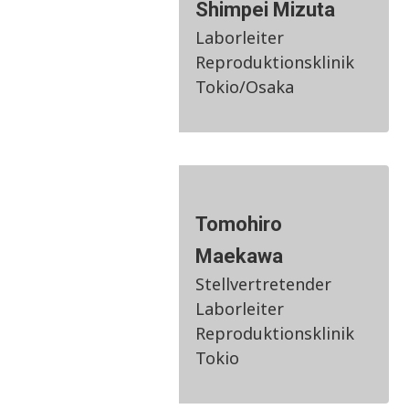
Shimpei Mizuta
Laborleiter
Reproduktionsklinik
Tokio/Osaka
Tomohiro
Maekawa
Stellvertretender
Laborleiter
Reproduktionsklinik
Tokio