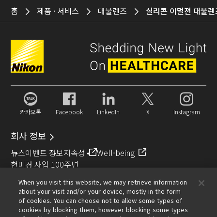
홈
제품 · 서비스
대물렌즈
실리콘 이멀젼 대물렌
카카오톡
Facebook
LinkedIn
X
Instagram
회사 정보
뉴스
이벤트 정보
지속성
Well-being
현미경 사업 100주년
When you visit this website, we may retrieve information
추천 링크
about your visit and/or your device, mostly in the form
of cookies. You can choose not to allow some types of
대물렌즈 셀렉터
Resolution Calculator
PubScope
OEM
cookies by blocking them, however blocking some types
Nikon Small World
MicroscopyU