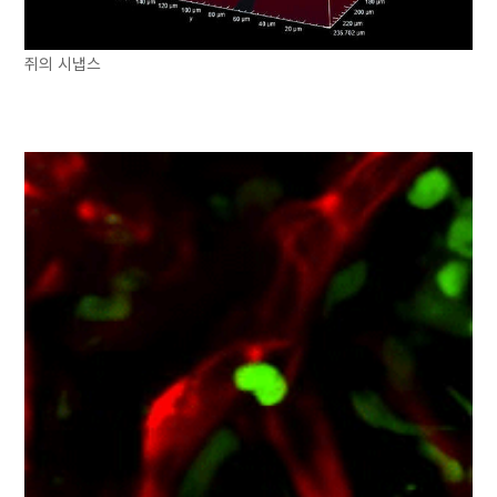
쥐의 시냅스