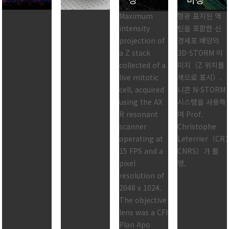
Maximum
형광 표지된 액
intensity
틴을 포함한 신
projection of
경세포 배양의
a Z stack
3D-STORM 이
collected of a
미지（Z 위치를
live mitotic
색으로 표시）.
cell, acquired
니콘 N-STORM
using the AX
시스템을 사용하
R resonant
여 Prof.
scanner
Christophe
operating at
Leterrier（CR
15 FPS and a
CNRS）가 촬
pixel
영.
resolution of
2048 x 1024.
The objective
lens was a CFI
Plan Apo