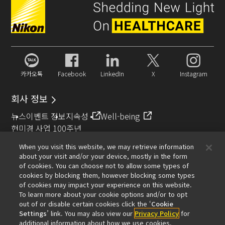
카카오톡
Facebook
LinkedIn
X
Instagram
회사 정보
뉴스
이벤트 정보
지속성
Well-being
현미경 사업 100주년
When you visit this website, we may retrieve information
추천 링크
about your visit and/or your device, mostly in the form
of cookies. You can choose not to allow some types of
대물렌즈 셀렉터
Resolution Calculator
PubScope
OEM
cookies by blocking them, however blocking some types
Nikon Small World
MicroscopyU
of cookies may impact your experience on this website.
To learn more about your cookie options and/or to opt
기타 니콘 제품
out of or disable certain cookies click the ‘
Cookie
Settings
’ link. You may also view our
Privacy Policy
for
카메라 및 쌍안경 관련 제품
산업용 계측 제품
additional information about how we use cookies.