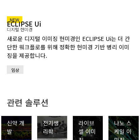
NEW
ECLIPSE Ui
디지털 현미경
새로운 디지털 이미징 현미경인 ECLIPSE Ui는 더 간
단한 워크플로를 위해 정확한 현미경 기반 병리 이미
징을 제공합니다.
임상
관련 솔루션
신약 개
전기생
라이브
나노 스
발
리학
셀 이미
케일 이
징
미징