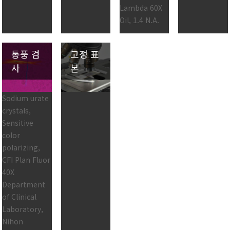
Lambda 60X
Oil, 1.4 N.A.
통풍 검
고정 표
사
본
Sodium urate
crystals,
Sensitive
color
polarizing,
CFI Plan Fluor
40X
Department
of Clinical
Laboratory,
Nihon