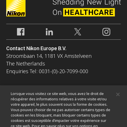
Contact Nikon Europe B.V.
Stroombaan 14, 1181 VX Amstelveen
The Netherlands
Enquiries Tel: 0031-(0)-20-7099-000
À propos
Lorsque vous visitez ce site web, vous avez le droit de
Nouvelles
Événements
Profil de la société
Carrières
récupérer des informations relatives à votre visite et/ou
votre appareil, le plus souvent sous la forme de cookies.
Service
Durabilité
Bien-être
Vous pouvez choisir de ne pas autoriser certains types de
Nikon Microscopes 100th Anniversary
cookies en les bloquant, mais bloquer certains types de
cookies est susceptible d’impacter votre expérience sur
Popular Links
ce site web. Pour en savoir plus sur vos options en