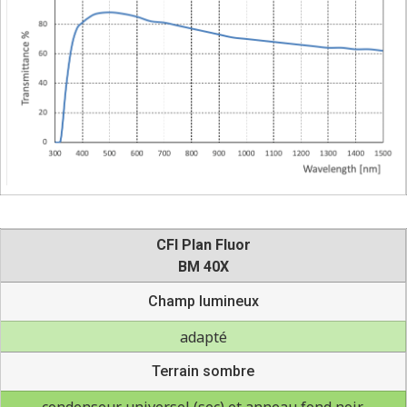
CFI Plan Fluor
BM 40X
Champ lumineux
adapté
Terrain sombre
condenseur universel (sec) et anneau fond noir,