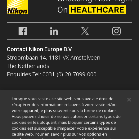
Contact Nikon Europe B.V.
Stroombaan 14, 1181 VX Amstelveen
The Netherlands
Enquiries Tel: 0031-(0)-20-7099-000
À propos
Lorsque vous visitez ce site web, vous avez le droit de
Nouvelles
Événements
Profil de la société
Carrières
récupérer des informations relatives à votre visite et/ou
votre appareil, le plus souvent sous la forme de cookies.
Service
Durabilité
Bien-être
Vous pouvez choisir de ne pas autoriser certains types de
Nikon Microscopes 100th Anniversary
cookies en les bloquant, mais bloquer certains types de
cookies est susceptible d’impacter votre expérience sur
Popular Links
ce site web. Pour en savoir plus sur vos options en