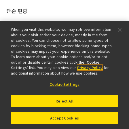
단순 편광
콜라겐, 아밀로이드, 결정과 같은 복굴절 검체를 관찰
When you visit this website, we may retrieve information
하는 데 적합합니다.
about your visit and/or your device, mostly in the form
of cookies. You can choose not to allow some types of
* 두 가지 유형의 분석기(중간 튜브 유형과 노즈피스 슬라이더 유형)
cookies by blocking them, however blocking some types
of cookies may impact your experience on this website.
가 제공됩니다.
To learn more about your cookie options and/or to opt
out of or disable certain cookies click the ‘
Cookie
Settings
’ link. You may also view our
Privacy Policy
for
additional information about how we use cookies.
Cookie Settings
Reject All
Accept Cookies