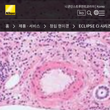
니콘인스트루먼트코리아 |
Korea
ko
Search keyword(s)
홈
제품 · 서비스
정립 현미경
ECLIPSE Ci 시리