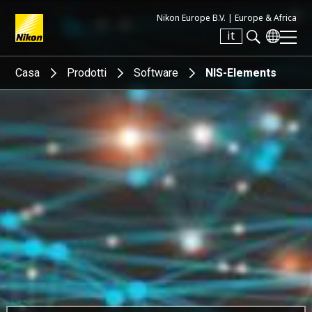
Nikon Europe B.V. |
Europe & Africa
it
Search keyword(s)
Casa
Prodotti
Software
NIS-Elements