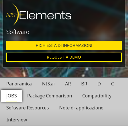
Software
RICHIESTA DI INFORMAZIONI
REQUEST A DEMO
Panoramica
NIS.ai
AR
BR
D
C
JOBS
Package Comparison
Compatibility
Software Resources
Note di applicazione
Interview