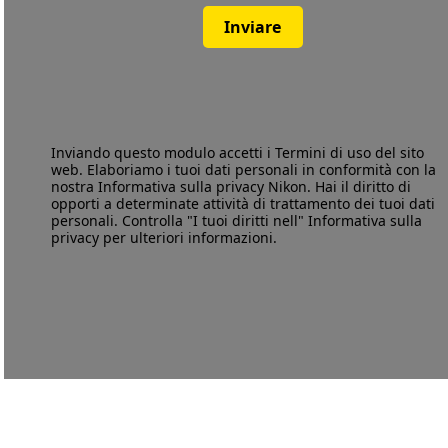
Inviare
Inviando questo modulo accetti i
Termini di uso
del sito
web. Elaboriamo i tuoi dati personali in conformità con la
nostra
Informativa sulla privacy
Nikon. Hai il diritto di
opporti a determinate attività di trattamento dei tuoi dati
personali. Controlla "I tuoi diritti nell" Informativa sulla
privacy per ulteriori informazioni.