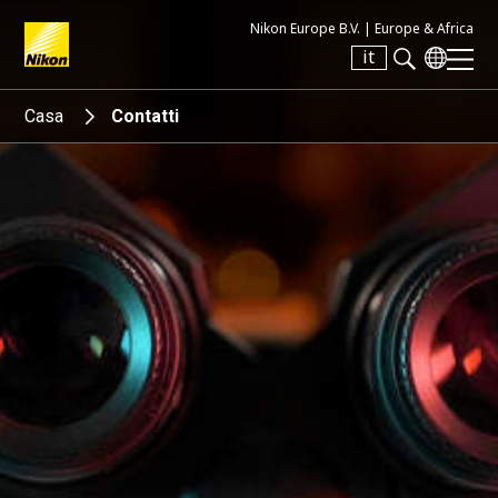
Nikon Europe B.V. |
Europe & Africa
it
Search keyword(s)
Casa
Contatti