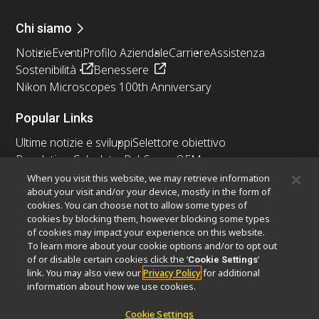
Chi siamo
Notizie
Eventi
Profilo Aziendale
Carriere
Assistenza
Sostenibilità
Benessere
Nikon Microscopes 100th Anniversary
Popular Links
Ultime notizie e sviluppi
Selettore obiettivo
Resolution Calculator
PubScope
OEM
Nikon Small World
MicroscopyU
When you visit this website, we may retrieve information
about your visit and/or your device, mostly in the form of
cookies. You can choose not to allow some types of
Altri prodotti Nikon
cookies by blocking them, however blocking some types
Prodotti di imaging
of cookies may impact your experience on this website.
To learn more about your cookie options and/or to opt out
Microscopia industriale e metrologia
of or disable certain cookies click the ‘
’
Cookie Settings
Sistemi di litografia a semiconduttore
link. You may also view our
Privacy Policy
for additional
Sistemi di litografia a FPD
information about how we use cookies.
Cookie Settings