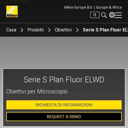
Nikon Europe B.V. |
Europe & Africa
it
Search keyword(s)
Casa
Prodotti
Obiettivi
Serie S Plan Fluor E
Serie S Plan Fluor ELWD
Obiettivi per Microscopio
RICHIESTA DI INFORMAZIONI
REQUEST A DEMO