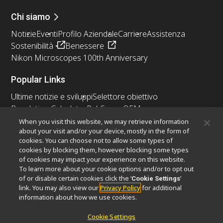
Chi siamo
Notizie
Eventi
Profilo Aziendale
Carriere
Assistenza
Sostenibilità
Benessere
Nikon Microscopes 100th Anniversary
Popular Links
Ultime notizie e sviluppi
Selettore obiettivo
Resolution Calculator
PubScope
OEM
Nikon Small World
MicroscopyU
When you visit this website, we may retrieve information
about your visit and/or your device, mostly in the form of
cookies. You can choose not to allow some types of
Altri prodotti Nikon
cookies by blocking them, however blocking some types
Prodotti di imaging
of cookies may impact your experience on this website.
To learn more about your cookie options and/or to opt out
Microscopia industriale e metrologia
of or disable certain cookies click the ‘
’
Cookie Settings
Sistemi di litografia a semiconduttore
link. You may also view our
Privacy Policy
for additional
Sistemi di litografia a FPD
information about how we use cookies.
Cookie Settings