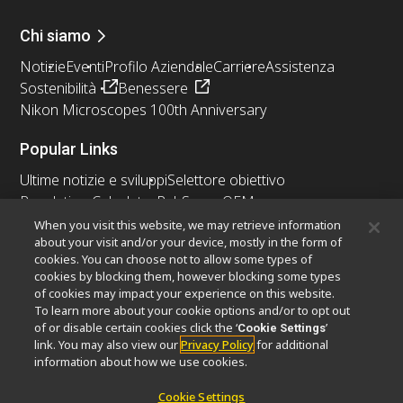
Chi siamo
Notizie
Eventi
Profilo Aziendale
Carriere
Assistenza
Sostenibilità
Benessere
Nikon Microscopes 100th Anniversary
Popular Links
Ultime notizie e sviluppi
Selettore obiettivo
Resolution Calculator
PubScope
OEM
Nikon Small World
MicroscopyU
When you visit this website, we may retrieve information
about your visit and/or your device, mostly in the form of
cookies. You can choose not to allow some types of
Altri prodotti Nikon
cookies by blocking them, however blocking some types
Prodotti di imaging
of cookies may impact your experience on this website.
To learn more about your cookie options and/or to opt out
Microscopia industriale e metrologia
of or disable certain cookies click the ‘
’
Cookie Settings
Sistemi di litografia a semiconduttore
link. You may also view our
Privacy Policy
for additional
Sistemi di litografia a FPD
information about how we use cookies.
Cookie Settings