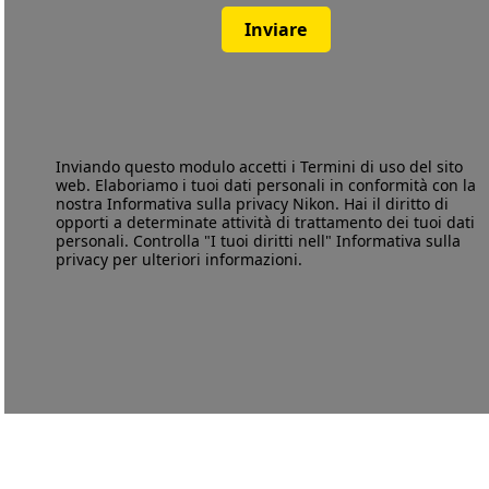
Inviare
Inviando questo modulo accetti i
Termini di uso
del sito
web. Elaboriamo i tuoi dati personali in conformità con la
nostra
Informativa sulla privacy
Nikon. Hai il diritto di
opporti a determinate attività di trattamento dei tuoi dati
personali. Controlla "I tuoi diritti nell" Informativa sulla
privacy per ulteriori informazioni.