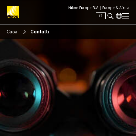
Nikon Europe B.V. |
Europe & Africa
it
Search keyword(s)
Casa
Contatti