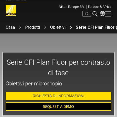
Nikon Europe B.V. |
Europe & Africa
it
Search keyword(s)
Casa
Prodotti
Obiettivi
Serie CFI Plan Fluor 
Serie CFI Plan Fluor per contrasto
di fase
Obiettivi per microscopio
RICHIESTA DI INFORMAZIONI
REQUEST A DEMO