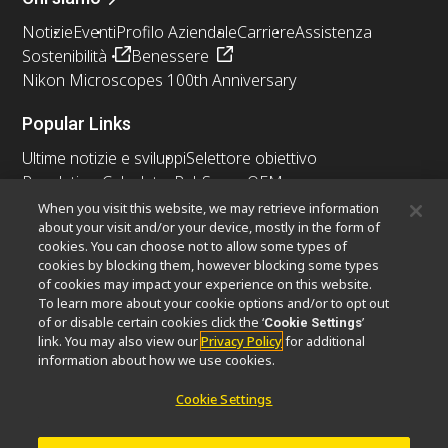
Notizie
Eventi
Profilo Aziendale
Carriere
Assistenza
Sostenibilità
Benessere
Nikon Microscopes 100th Anniversary
Popular Links
Ultime notizie e sviluppi
Selettore obiettivo
Resolution Calculator
PubScope
OEM
Nikon Small World
MicroscopyU
When you visit this website, we may retrieve information
about your visit and/or your device, mostly in the form of
cookies. You can choose not to allow some types of
Altri prodotti Nikon
cookies by blocking them, however blocking some types
Prodotti di imaging
of cookies may impact your experience on this website.
To learn more about your cookie options and/or to opt out
Microscopia industriale e metrologia
of or disable certain cookies click the ‘
’
Cookie Settings
Sistemi di litografia a semiconduttore
link. You may also view our
Privacy Policy
for additional
Sistemi di litografia a FPD
information about how we use cookies.
Cookie Settings