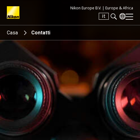
Nikon Europe B.V. |
Europe & Africa
it
Search keyword(s)
Casa
Contatti