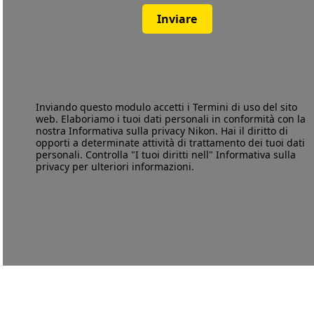
Inviare
Inviando questo modulo accetti i
Termini di uso
del sito
web. Elaboriamo i tuoi dati personali in conformità con la
nostra
Informativa sulla privacy
Nikon. Hai il diritto di
opporti a determinate attività di trattamento dei tuoi dati
personali. Controlla "I tuoi diritti nell" Informativa sulla
privacy per ulteriori informazioni.