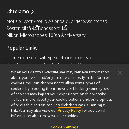
Chi siamo
Notizie
Eventi
Profilo Aziendale
Carriere
Assistenza
Sostenibilità
Benessere
Nikon Microscopes 100th Anniversary
Popular Links
Ultime notizie e sviluppi
Selettore obiettivo
Resolution Calculator
PubScope
OEM
Nikon Small World
MicroscopyU
When you visit this website, we may retrieve information
about your visit and/or your device, mostly in the form of
cookies. You can choose not to allow some types of
Altri prodotti Nikon
cookies by blocking them, however blocking some types
Prodotti di imaging
of cookies may impact your experience on this website.
To learn more about your cookie options and/or to opt out
Microscopia industriale e metrologia
of or disable certain cookies click the ‘
’
Cookie Settings
Sistemi di litografia a semiconduttore
link. You may also view our
Privacy Policy
for additional
Sistemi di litografia a FPD
information about how we use cookies.
Cookie Settings