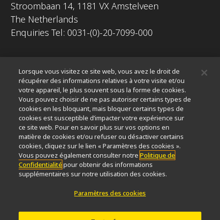
Stroombaan 14, 1181 VX Amstelveen
The Netherlands
Enquiries Tel: 0031-(0)-20-7099-000
À propos
Lorsque vous visitez ce site web, vous avez le droit de
Nouvelles
Événements
Profil de la société
Carrières
récupérer des informations relatives à votre visite et/ou
votre appareil, le plus souvent sous la forme de cookies.
Service
Durabilité
Bien-être
Vous pouvez choisir de ne pas autoriser certains types de
Nikon Microscopes 100th Anniversary
cookies en les bloquant, mais bloquer certains types de
cookies est susceptible d’impacter votre expérience sur
Popular Links
ce site web. Pour en savoir plus sur vos options en
matière de cookies et/ou refuser ou désactiver certains
Dernières nouvelles et actualités
Sélecteur d’objectifs
cookies, cliquez sur le lien « Paramètres des cookies ».
Resolution Calculator
PubScope
OEM
Vous pouvez également consulter notre
Politique de
Confidentialité
pour obtenir des informations
Nikon Small World
MicroscopyU
supplémentaires sur notre utilisation des cookies.
Autres Produits Nikon
Paramètres des cookies
Produits d'imagerie
Microscopie industrielle et métrologie