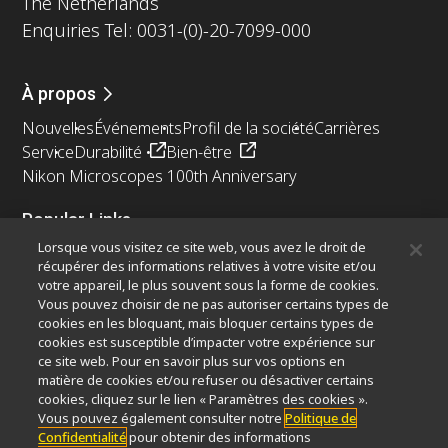
The Netherlands
Enquiries Tel: 0031-(0)-20-7099-000
À propos
Nouvelles
Événements
Profil de la société
Carrières
Service
Durabilité
Bien-être
Nikon Microscopes 100th Anniversary
Popular Links
Lorsque vous visitez ce site web, vous avez le droit de
Dernières nouvelles et actualités
Sélecteur d’objectifs
récupérer des informations relatives à votre visite et/ou
Resolution Calculator
PubScope
OEM
votre appareil, le plus souvent sous la forme de cookies.
Nikon Small World
MicroscopyU
Vous pouvez choisir de ne pas autoriser certains types de
cookies en les bloquant, mais bloquer certains types de
cookies est susceptible d’impacter votre expérience sur
Autres Produits Nikon
ce site web. Pour en savoir plus sur vos options en
Produits d'imagerie
matière de cookies et/ou refuser ou désactiver certains
cookies, cliquez sur le lien « Paramètres des cookies ».
Microscopie industrielle et métrologie
Vous pouvez également consulter notre
Politique de
Systèmes de lithographie à semi-conducteurs
Confidentialité
pour obtenir des informations