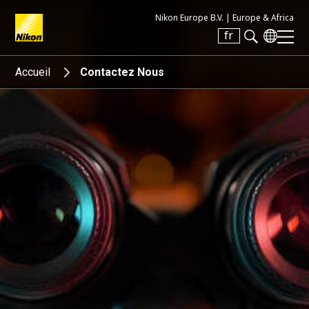
Nikon Europe B.V. |
Europe & Africa
fr
Search keyword(s)
Accueil
Contactez Nous