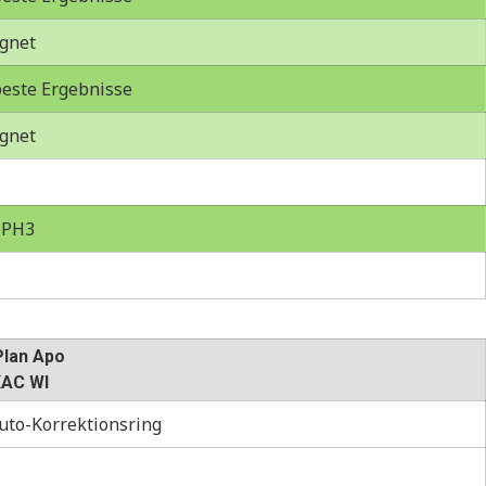
gnet
este Ergebnisse
gnet
 PH3
Plan Apo
XAC WI
uto-Korrektionsring