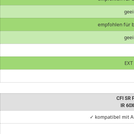
geei
empfohlen für b
geei
EXT
CFI SR 
IR 60
✓ kompatibel mit A