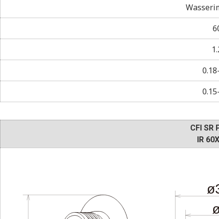
Wasseri
6
1.
0.18
0.15
CFI SR 
IR 60