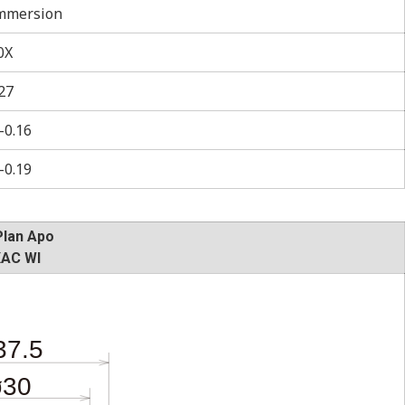
mmersion
0X
27
–0.16
–0.19
Plan Apo
XAC WI