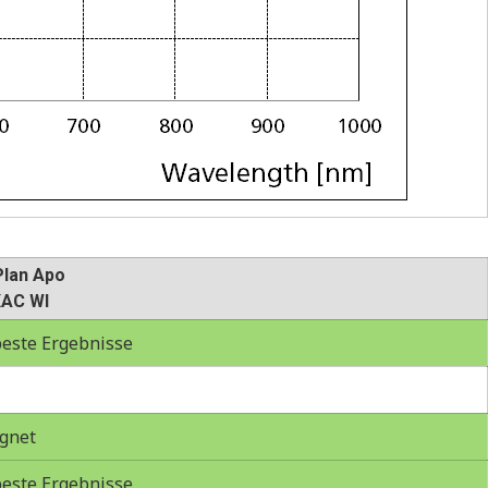
Plan Apo
XAC WI
este Ergebnisse
gnet
este Ergebnisse