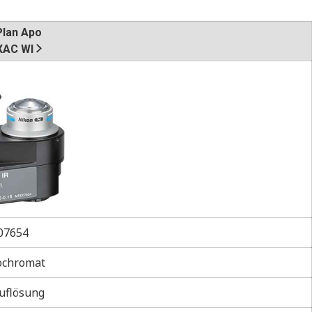
Plan Apo
XAC WI
7654
ochromat
uflösung