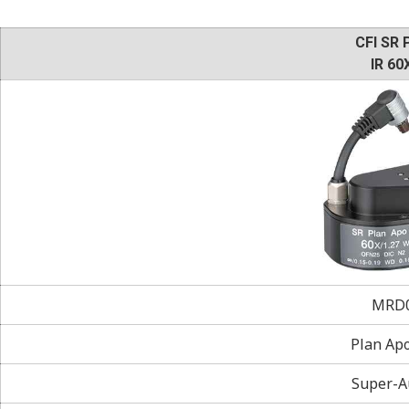
CFI SR 
IR 60
MRD0
Plan Ap
Super-A