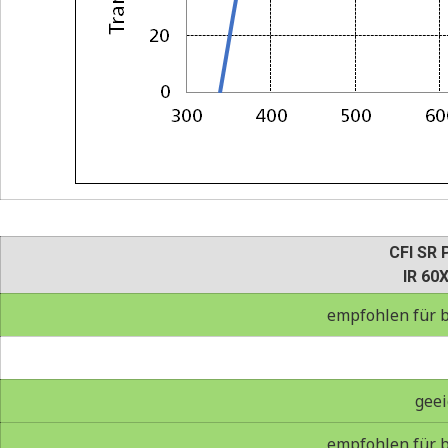
CFI SR 
IR 60
empfohlen für b
geei
empfohlen für b