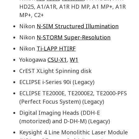
HD25, A1/A1R, A1R HD MP, A1 MP+, A1R
MP+, C2+
Nikon
N-SIM Structured Illumination
Nikon
N-STORM Super-Resolution
Nikon
Ti-LAPP HTIRF
Yokogawa
CSU-X1
,
W1
CrEST XLight Spinning disk
ECLIPSE i-Series 90i (Legacy)
ECLIPSE TE2000E, TE2000E2, TE2000-PFS
(Perfect Focus System) (Legacy)
Digital Imaging Heads (DDH-E
(motorized) and D-DH-M) (Legacy)
Keysight 4 Line Monolithic Laser Module