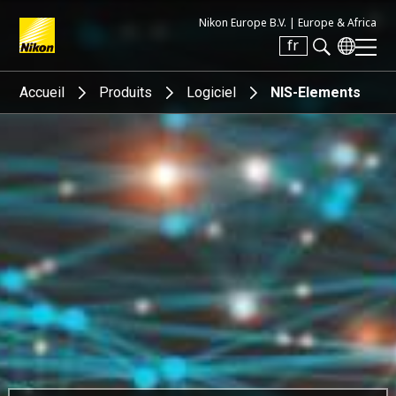
Nikon Europe B.V. |
Europe & Africa
fr
Search keyword(s)
Accueil
Produits
Logiciel
NIS-Elements