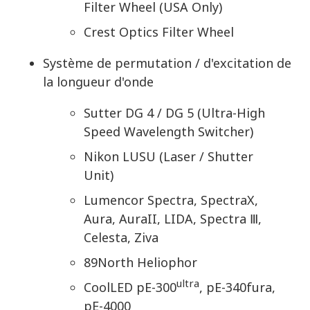
Filter Wheel (USA Only)
Crest Optics Filter Wheel
Système de permutation / d'excitation de
la longueur d'onde
Sutter DG 4 / DG 5 (Ultra-High
Speed Wavelength Switcher)
Nikon LUSU (Laser / Shutter
Unit)
Lumencor Spectra, SpectraX,
Aura, AuraII, LIDA, Spectra Ⅲ,
Celesta, Ziva
89North Heliophor
ultra
CoolLED pE-300
, pE-340fura,
pE-4000