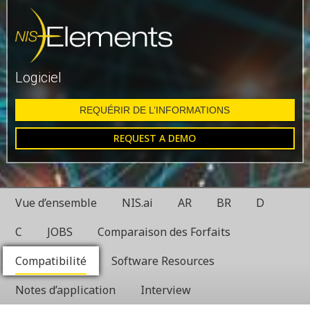
Logiciel
REQUÉRIR DE L’INFORMATIONS
REQUEST A DEMO
Vue d’ensemble
NIS.ai
AR
BR
D
C
JOBS
Comparaison des Forfaits
Compatibilité
Software Resources
Notes d’application
Interview