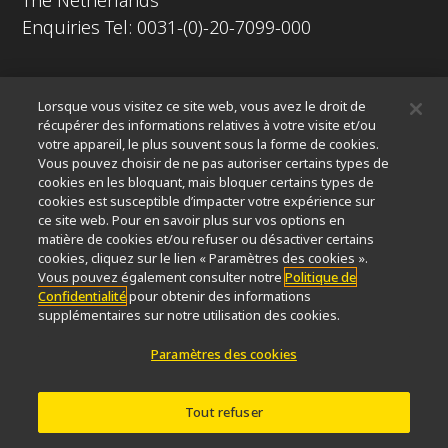
The Netherlands
Enquiries Tel: 0031-(0)-20-7099-000
À propos
Lorsque vous visitez ce site web, vous avez le droit de
Nouvelles
Événements
Profil de la société
Carrières
récupérer des informations relatives à votre visite et/ou
votre appareil, le plus souvent sous la forme de cookies.
Service
Durabilité
Bien-être
Vous pouvez choisir de ne pas autoriser certains types de
Nikon Microscopes 100th Anniversary
cookies en les bloquant, mais bloquer certains types de
cookies est susceptible d’impacter votre expérience sur
Popular Links
ce site web. Pour en savoir plus sur vos options en
matière de cookies et/ou refuser ou désactiver certains
Dernières nouvelles et actualités
Sélecteur d’objectifs
cookies, cliquez sur le lien « Paramètres des cookies ».
Resolution Calculator
PubScope
OEM
Vous pouvez également consulter notre
Politique de
Confidentialité
pour obtenir des informations
Nikon Small World
MicroscopyU
supplémentaires sur notre utilisation des cookies.
Autres Produits Nikon
Paramètres des cookies
Produits d'imagerie
Microscopie industrielle et métrologie
Tout refuser
Systèmes de lithographie à semi-conducteurs