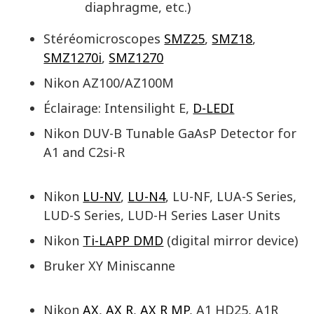
diaphragme, etc.)
Stéréomicroscopes
SMZ25
,
SMZ18
,
SMZ1270i
,
SMZ1270
Nikon AZ100/AZ100M
Éclairage: Intensilight E,
D-LEDI
Nikon DUV-B Tunable GaAsP Detector for
A1 and C2si-R
Nikon
LU-NV
,
LU-N4
, LU-NF, LUA-S Series,
LUD-S Series, LUD-H Series Laser Units
Nikon
Ti-LAPP DMD
(digital mirror device)
Bruker XY Miniscanne
Nikon
AX
,
AX R
,
AX R MP
, A1 HD25, A1R