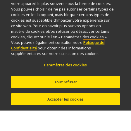
votre appareil, le plus souvent sous la forme de cookies.
Service
Durabilité
Bien-être
Vous pouvez choisir de ne pas autoriser certains types de
Nikon Microscopes 100th Anniversary
cookies en les bloquant, mais bloquer certains types de
cookies est susceptible d’impacter votre expérience sur
Popular Links
ce site web. Pour en savoir plus sur vos options en
matière de cookies et/ou refuser ou désactiver certains
Dernières nouvelles et actualités
Sélecteur d’objectifs
cookies, cliquez sur le lien « Paramètres des cookies ».
Resolution Calculator
PubScope
OEM
Vous pouvez également consulter notre
Politique de
Confidentialité
pour obtenir des informations
Nikon Small World
MicroscopyU
supplémentaires sur notre utilisation des cookies.
Autres Produits Nikon
Paramètres des cookies
Produits d'imagerie
Microscopie industrielle et métrologie
Tout refuser
Systèmes de lithographie à semi-conducteurs
Systèmes de lithographie à FPD
Accepter les cookies
Contactez Nous
Plan du site
Confidentialité
Software Vulnerability Information
Politique des témoins