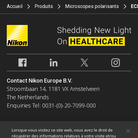
Accueil
Produits
Microscopes polarisants
EC
Contact Nikon Europe B.V.
Stroombaan 14, 1181 VX Amstelveen
The Netherlands
Enquiries Tel: 0031-(0)-20-7099-000
À propos
Lorsque vous visitez ce site web, vous avez le droit de
Nouvelles
Événements
Profil de la société
Carrières
récupérer des informations relatives à votre visite et/ou