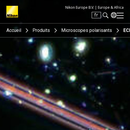
Nikon Europe B.V. |
Europe & Africa
fr
Search keyword(s)
Accueil
Produits
Microscopes polarisants
EC