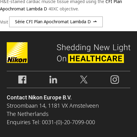
H&E-stained cardiac muscle tissue imaged using the
CFI Plan
Apochromat Lambda D
40XC objective.
Visit
Série CFI Plan Apochromat Lambda D
Contact Nikon Europe B.V.
Stroombaan 14, 1181 VX Amstelveen
The Netherlands
Enquiries Tel: 0031-(0)-20-7099-000