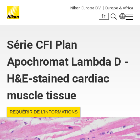
Nikon Europe B.V. |
Europe & Africa
fr
Search keyword(s)
Série CFI Plan
Apochromat Lambda D -
H&E-stained cardiac
muscle tissue
REQUÉRIR DE L’INFORMATIONS