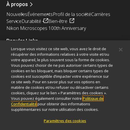
À propos
Nouvelles
Événements
Profil de la société
Carrières
Service
Durabilité
Bien-être
Nikon Microscopes 100th Anniversary
Popular Links
Lorsque vous visitez ce site web, vous avez le droit de
Dernières nouvelles et actualités
Sélecteur d’objectifs
récupérer des informations relatives à votre visite et/ou
Resolution Calculator
PubScope
OEM
votre appareil, le plus souvent sous la forme de cookies.
Nikon Small World
MicroscopyU
Vous pouvez choisir de ne pas autoriser certains types de
cookies en les bloquant, mais bloquer certains types de
cookies est susceptible d’impacter votre expérience sur
Autres Produits Nikon
ce site web. Pour en savoir plus sur vos options en
Produits d'imagerie
matière de cookies et/ou refuser ou désactiver certains
cookies, cliquez sur le lien « Paramètres des cookies ».
Microscopie industrielle et métrologie
Vous pouvez également consulter notre
Politique de
Systèmes de lithographie à semi-conducteurs
Confidentialité
pour obtenir des informations
Systèmes de lithographie à FPD
supplémentaires sur notre utilisation des cookies.
Paramètres des cookies