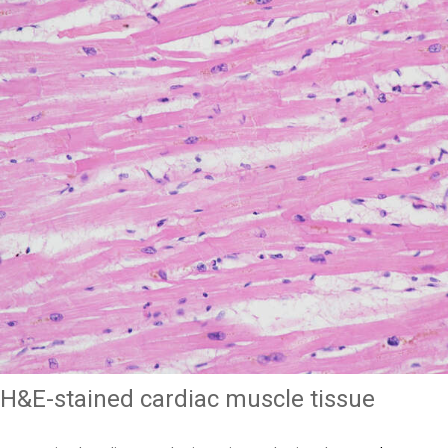
H&E-stained cardiac muscle tissue