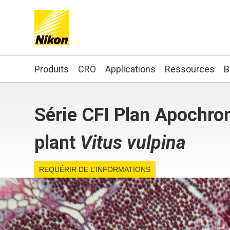
Search keyword(s)
Produits
CRO
Applications
Ressources
B
Série CFI Plan Apochro
plant
Vitus vulpina
REQUÉRIR DE L’INFORMATIONS