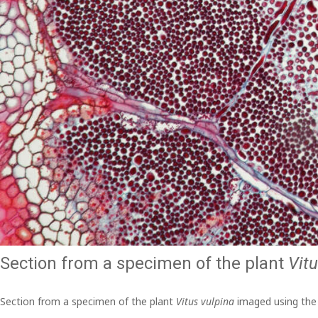
Section from a specimen of the plant
Vitu
Section from a specimen of the plant
Vitus vulpina
imaged using th