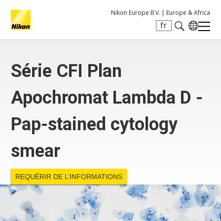
Nikon Europe B.V. |
Europe & Africa
fr
Search keyword(s)
Série CFI Plan
Apochromat Lambda D -
Pap-stained cytology
smear
REQUÉRIR DE L’INFORMATIONS