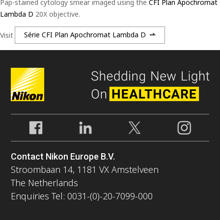
Pap-stained cytology smear imaged using the
CFI Plan Apochromat
Lambda D
20X objective.
Visit
Série CFI Plan Apochromat Lambda D
Contact Nikon Europe B.V.
Stroombaan 14, 1181 VX Amstelveen
The Netherlands
Enquiries Tel: 0031-(0)-20-7099-000