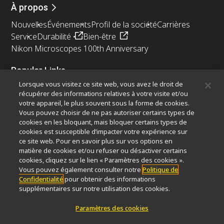
À propos
Nouvelles
Événements
Profil de la société
Carrières
Service
Durabilité
Bien-être
Nikon Microscopes 100th Anniversary
Popular Links
Lorsque vous visitez ce site web, vous avez le droit de
Dernières nouvelles et actualités
Sélecteur d’objectifs
récupérer des informations relatives à votre visite et/ou
Resolution Calculator
PubScope
OEM
votre appareil, le plus souvent sous la forme de cookies.
Nikon Small World
MicroscopyU
Vous pouvez choisir de ne pas autoriser certains types de
cookies en les bloquant, mais bloquer certains types de
cookies est susceptible d’impacter votre expérience sur
Autres Produits Nikon
ce site web. Pour en savoir plus sur vos options en
Produits d'imagerie
matière de cookies et/ou refuser ou désactiver certains
cookies, cliquez sur le lien « Paramètres des cookies ».
Microscopie industrielle et métrologie
Vous pouvez également consulter notre
Politique de
Systèmes de lithographie à semi-conducteurs
Confidentialité
pour obtenir des informations
Systèmes de lithographie à FPD
supplémentaires sur notre utilisation des cookies.
Paramètres des cookies