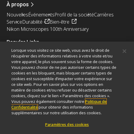
À propos
Nouvelles
Événements
Profil de la société
Carrières
Service
Durabilité
Bien-être
Nikon Microscopes 100th Anniversary
Popular Links
Lorsque vous visitez ce site web, vous avez le droit de
Dernières nouvelles et actualités
Sélecteur d’objectifs
récupérer des informations relatives à votre visite et/ou
Resolution Calculator
PubScope
OEM
votre appareil, le plus souvent sous la forme de cookies.
Nikon Small World
MicroscopyU
Vous pouvez choisir de ne pas autoriser certains types de
cookies en les bloquant, mais bloquer certains types de
cookies est susceptible d’impacter votre expérience sur
Autres Produits Nikon
ce site web. Pour en savoir plus sur vos options en
Produits d'imagerie
matière de cookies et/ou refuser ou désactiver certains
cookies, cliquez sur le lien « Paramètres des cookies ».
Microscopie industrielle et métrologie
Vous pouvez également consulter notre
Politique de
Systèmes de lithographie à semi-conducteurs
Confidentialité
pour obtenir des informations
Systèmes de lithographie à FPD
supplémentaires sur notre utilisation des cookies.
Paramètres des cookies