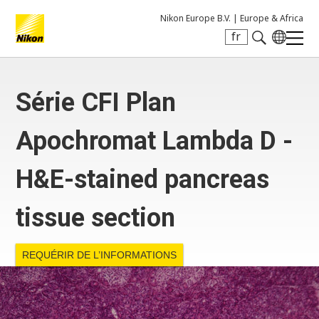
Nikon Europe B.V. |
Europe & Africa
fr
Search keyword(s)
Série CFI Plan
Apochromat Lambda D -
H&E-stained pancreas
tissue section
REQUÉRIR DE L’INFORMATIONS