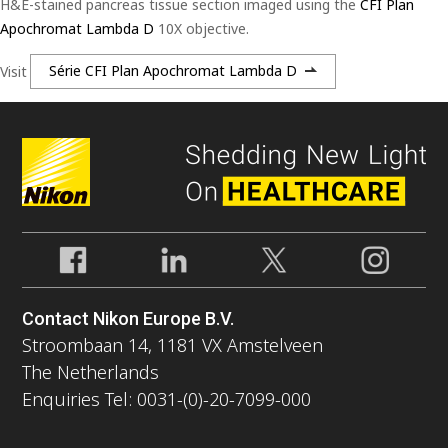
H&E-stained pancreas tissue section imaged using the
CFI Plan
Apochromat Lambda D
10X objective.
Visit
Série CFI Plan Apochromat Lambda D
Contact Nikon Europe B.V.
Stroombaan 14, 1181 VX Amstelveen
The Netherlands
Enquiries Tel: 0031-(0)-20-7099-000