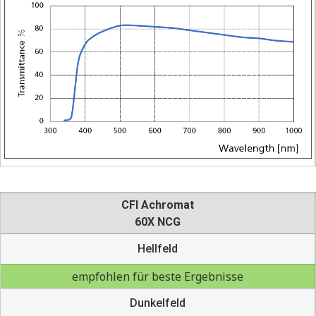
CFI Achromat
60X NCG
Hellfeld
empfohlen für beste Ergebnisse
Dunkelfeld