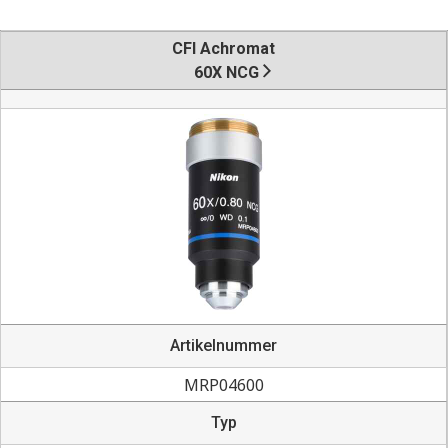
CFI Achromat
60X NCG
Artikelnummer
MRP04600
Typ