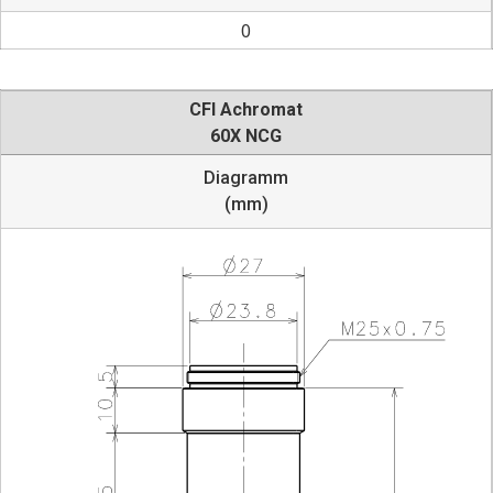
0
CFI Achromat
60X NCG
Diagramm
(mm)