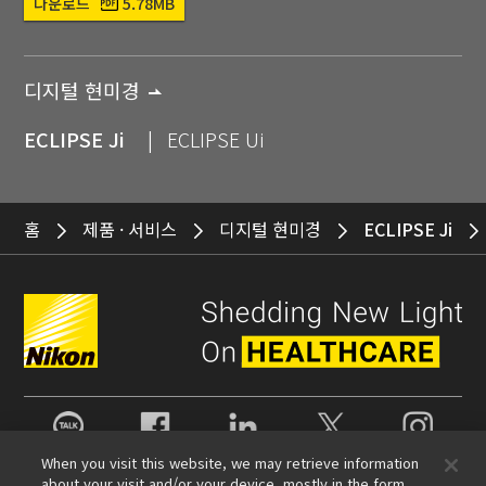
다운로드
5.78MB
디지털 현미경
ECLIPSE Ji
ECLIPSE Ui
홈
제품 · 서비스
디지털 현미경
ECLIPSE Ji
카카오톡
Facebook
LinkedIn
X
Instagram
When you visit this website, we may retrieve information
about your visit and/or your device, mostly in the form