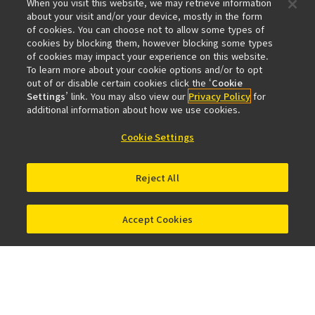
When you visit this website, we may retrieve information
about your visit and/or your device, mostly in the form
다운로드
of cookies. You can choose not to allow some types of
13.72MB
cookies by blocking them, however blocking some types
of cookies may impact your experience on this website.
To learn more about your cookie options and/or to opt
out of or disable certain cookies click the ‘
Cookie
카메라
Settings
’ link. You may also view our
Privacy Policy
for
additional information about how we use cookies.
Digital Sight 50M
Digital Sight 10
Cookie Settings
Digital Sight 100
Digital Sight 1000
DS-Qi2
NIS-Elements LE
Reject All
Accept Cookies
홈
제품 · 서비스
카메라
Digital Sight 10