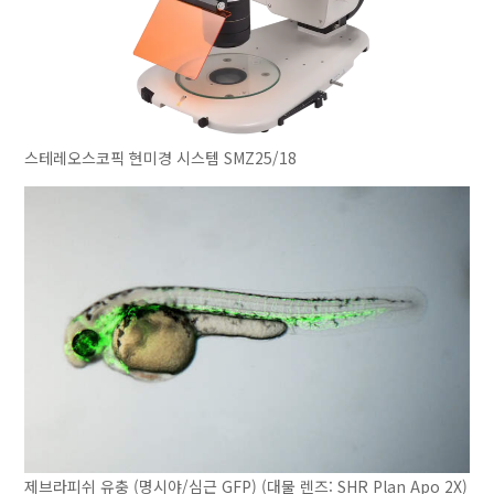
스테레오스코픽 현미경 시스템 SMZ25/18
제브라피쉬 유충 (명시야/심근 GFP) (대물 렌즈: SHR Plan Apo 2X)