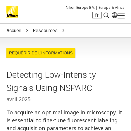
Nikon Europe B.V. |
Europe & Africa
fr
Search keyword(s)
Accueil
Ressources
REQUÉRIR DE L’INFORMATIONS
Detecting Low-Intensity
Signals Using NSPARC
avril 2025
To acquire an optimal image in microscopy, it
is essential to fine-tune fluorescent labeling
and acquisition parameters to achieve an