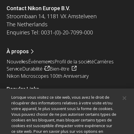
Contact Nikon Europe B.V.
Stroombaan 14, 1181 VX Amstelveen
The Netherlands
Enquiries Tel: 0031-(0)-20-7099-000
À propos
Nouvelles
Événements
Profil de la société
Carrières
Service
Durabilité
Bien-être
Nikon Microscopes 100th Anniversary
Popular Links
Lorsque vous visitez ce site web, vous avez le droit de
Dernières nouvelles et actualités
Sélecteur d’objectifs
récupérer des informations relatives à votre visite et/ou
Resolution Calculator
PubScope
OEM
votre appareil, le plus souvent sous la forme de cookies.
Nikon Small World
MicroscopyU
Vous pouvez choisir de ne pas autoriser certains types de
cookies en les bloquant, mais bloquer certains types de
cookies est susceptible d’impacter votre expérience sur
Autres Produits Nikon
ce site web. Pour en savoir plus sur vos options en