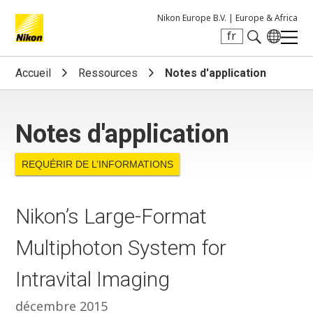
Nikon Europe B.V. |
Europe & Africa
fr
Search keyword(s)
Accueil
Ressources
Notes d'application
Notes d'application
REQUÉRIR DE L’INFORMATIONS
Nikon’s Large-Format
Multiphoton System for
Intravital Imaging
décembre 2015