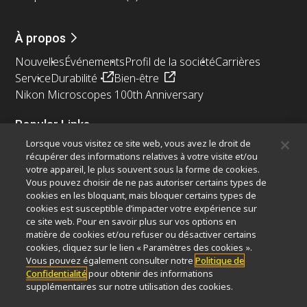
À propos
Nouvelles
Événements
Profil de la société
Carrières
Service
Durabilité
Bien-être
Nikon Microscopes 100th Anniversary
Popular Links
Lorsque vous visitez ce site web, vous avez le droit de
Dernières nouvelles et actualités
Sélecteur d’objectifs
récupérer des informations relatives à votre visite et/ou
Resolution Calculator
PubScope
OEM
votre appareil, le plus souvent sous la forme de cookies.
Nikon Small World
MicroscopyU
Vous pouvez choisir de ne pas autoriser certains types de
cookies en les bloquant, mais bloquer certains types de
cookies est susceptible d’impacter votre expérience sur
Autres Produits Nikon
ce site web. Pour en savoir plus sur vos options en
Produits d'imagerie
matière de cookies et/ou refuser ou désactiver certains
cookies, cliquez sur le lien « Paramètres des cookies ».
Microscopie industrielle et métrologie
Vous pouvez également consulter notre
Politique de
Systèmes de lithographie à semi-conducteurs
Confidentialité
pour obtenir des informations
Systèmes de lithographie à FPD
supplémentaires sur notre utilisation des cookies.