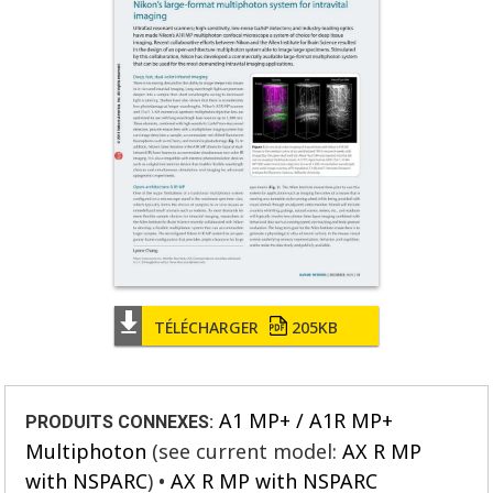
TÉLÉCHARGER
205KB
A1 MP+ / A1R MP+
PRODUITS CONNEXES:
Multiphoton
(see current model:
AX R MP
with NSPARC
)
AX R MP with NSPARC