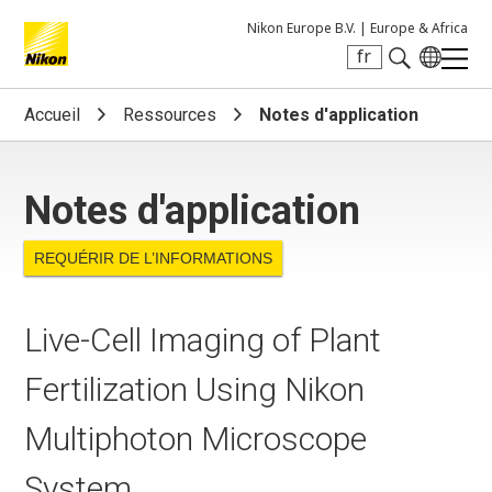
Nikon Europe B.V. |
Europe & Africa
fr
Search keyword(s)
Accueil
Ressources
Notes d'application
Notes d'application
REQUÉRIR DE L’INFORMATIONS
Live-Cell Imaging of Plant
Fertilization Using Nikon
Multiphoton Microscope
System