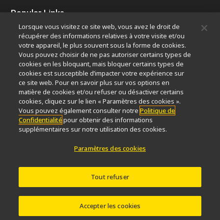
Popular Links
Lorsque vous visitez ce site web, vous avez le droit de
Dernières nouvelles et actualités
Sélecteur d’objectifs
récupérer des informations relatives à votre visite et/ou
Resolution Calculator
PubScope
OEM
votre appareil, le plus souvent sous la forme de cookies.
Nikon Small World
MicroscopyU
Vous pouvez choisir de ne pas autoriser certains types de
cookies en les bloquant, mais bloquer certains types de
cookies est susceptible d’impacter votre expérience sur
Autres Produits Nikon
ce site web. Pour en savoir plus sur vos options en
Produits d'imagerie
matière de cookies et/ou refuser ou désactiver certains
cookies, cliquez sur le lien « Paramètres des cookies ».
Microscopie industrielle et métrologie
Vous pouvez également consulter notre
Politique de
Systèmes de lithographie à semi-conducteurs
Confidentialité
pour obtenir des informations
Systèmes de lithographie à FPD
supplémentaires sur notre utilisation des cookies.
Paramètres des cookies
Contactez Nous
Plan du site
Confidentialité
Tout refuser
Software Vulnerability Information
Politique des témoins
Conditions d’utilisation
Carrières
© 2026 Nikon Europe B.V.
Accepter les cookies