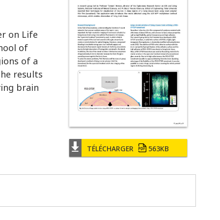
r on Life
hool of
ions of a
the results
ing brain
TÉLÉCHARGER
563KB