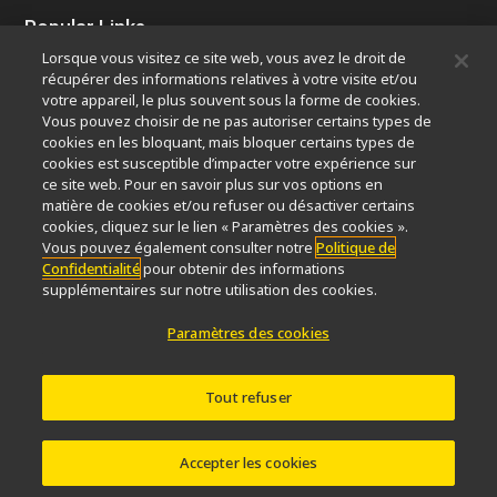
Popular Links
Lorsque vous visitez ce site web, vous avez le droit de
Dernières nouvelles et actualités
Sélecteur d’objectifs
récupérer des informations relatives à votre visite et/ou
Resolution Calculator
PubScope
OEM
votre appareil, le plus souvent sous la forme de cookies.
Nikon Small World
MicroscopyU
Vous pouvez choisir de ne pas autoriser certains types de
cookies en les bloquant, mais bloquer certains types de
cookies est susceptible d’impacter votre expérience sur
Autres Produits Nikon
ce site web. Pour en savoir plus sur vos options en
Produits d'imagerie
matière de cookies et/ou refuser ou désactiver certains
cookies, cliquez sur le lien « Paramètres des cookies ».
Microscopie industrielle et métrologie
Vous pouvez également consulter notre
Politique de
Systèmes de lithographie à semi-conducteurs
Confidentialité
pour obtenir des informations
Systèmes de lithographie à FPD
supplémentaires sur notre utilisation des cookies.
Paramètres des cookies
Contactez Nous
Plan du site
Confidentialité
Tout refuser
Software Vulnerability Information
Politique des témoins
Conditions d’utilisation
Carrières
© 2026 Nikon Europe B.V.
Accepter les cookies