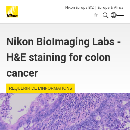
Nikon Europe B.V. |
Europe & Africa
fr
Search keyword(s)
Nikon BioImaging Labs -
H&E staining for colon
cancer
REQUÉRIR DE L’INFORMATIONS