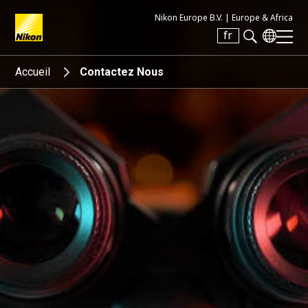
Nikon Europe B.V. |
Europe & Africa
fr
Search keyword(s)
Accueil
Contactez Nous