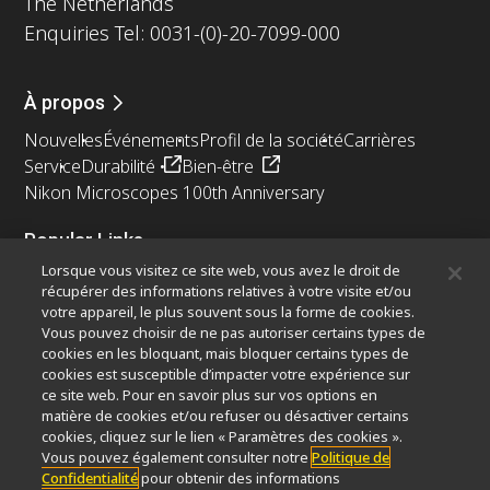
The Netherlands
Enquiries Tel: 0031-(0)-20-7099-000
À propos
Nouvelles
Événements
Profil de la société
Carrières
Service
Durabilité
Bien-être
Nikon Microscopes 100th Anniversary
Popular Links
Lorsque vous visitez ce site web, vous avez le droit de
Dernières nouvelles et actualités
Sélecteur d’objectifs
récupérer des informations relatives à votre visite et/ou
Resolution Calculator
PubScope
OEM
votre appareil, le plus souvent sous la forme de cookies.
Nikon Small World
MicroscopyU
Vous pouvez choisir de ne pas autoriser certains types de
cookies en les bloquant, mais bloquer certains types de
cookies est susceptible d’impacter votre expérience sur
Autres Produits Nikon
ce site web. Pour en savoir plus sur vos options en
Produits d'imagerie
matière de cookies et/ou refuser ou désactiver certains
cookies, cliquez sur le lien « Paramètres des cookies ».
Microscopie industrielle et métrologie
Vous pouvez également consulter notre
Politique de
Systèmes de lithographie à semi-conducteurs
Confidentialité
pour obtenir des informations