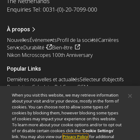
The Netherlands
Enquiries Tel: 0031-(0)-20-7099-000
À propos
Nouvelles
Événements
Profil de la société
Carrières
Service
Durabilité
Bien-être
Nikon Microscopes 100th Anniversary
Popular Links
Dernières nouvelles et actualités
Sélecteur d’objectifs
Resolution Calculator
PubScope
OEM
Nikon Small World
MicroscopyU
When you visit this website, we may retrieve information
about your visit and/or your device, mostly in the form of
cookies. You can choose not to allow some types of
Autres Produits Nikon
cookies by blocking them, however blocking some types
Produits d'imagerie
of cookies may impact your experience on this website.
To learn more about your cookie options and/or to opt out
Microscopie industrielle et métrologie
of or disable certain cookies click the ‘
’
Cookie Settings
Systèmes de lithographie à semi-conducteurs
link. You may also view our
Privacy Policy
for additional