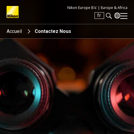
Nikon Europe B.V. |
Europe & Africa
fr
Search keyword(s)
Accueil
Contactez Nous