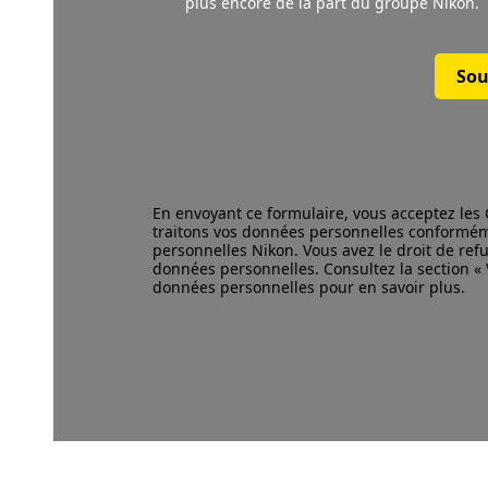
plus encore de la part du groupe Nikon.
Sou
En envoyant ce formulaire, vous acceptez les
traitons vos données personnelles conformé
personnelles Nikon. Vous avez le droit de refu
données personnelles. Consultez la section « V
données personnelles pour en savoir plus.