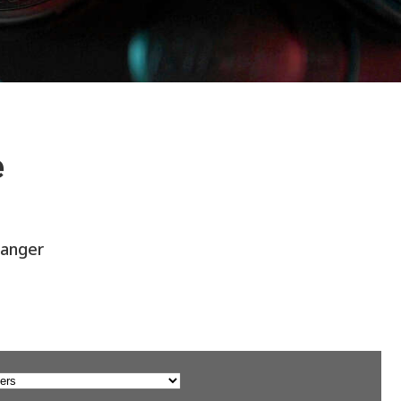
e
hanger