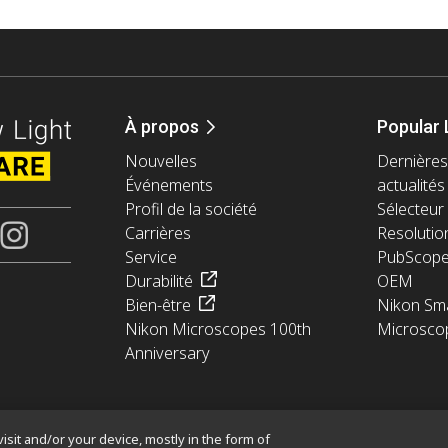
À propos
Popular 
Nouvelles
Dernières
Événements
actualités
Profil de la société
Sélecteur 
Carrières
Resolutio
Service
PubScop
Durabilité
OEM
Bien-être
Nikon Sma
Nikon Microscopes 100th
Microsco
Anniversary
isit and/or your device, mostly in the form of