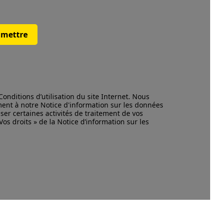
mettre
Conditions d’utilisation
du site Internet. Nous
ment à notre
Notice d'information
sur les données
ser certaines activités de traitement de vos
os droits » de la Notice d’information sur les