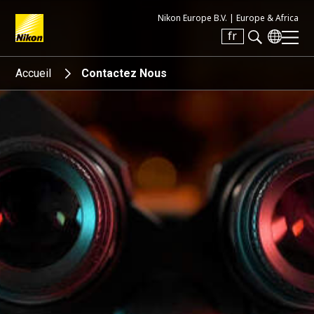
Nikon Europe B.V. |
Europe & Africa
fr
Search keyword(s)
Accueil
Contactez Nous