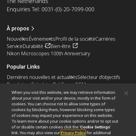
The Netherlands
Enquiries Tel: 0031-(0)-20-7099-000
À propos
Nouvelles
Événements
Profil de la société
Carrières
Service
Durabilité
Bien-être
Nikon Microscopes 100th Anniversary
Popular Links
Dernières nouvelles et actualités
Sélecteur d’objectifs
Resolution Calculator
PubScope
OEM
Nikon Small World
MicroscopyU
When you visit this website, we may retrieve information
about your visit and/or your device, mostly in the form of
cookies. You can choose not to allow some types of
Autres Produits Nikon
cookies by blocking them, however blocking some types
Produits d'imagerie
of cookies may impact your experience on this website.
To learn more about your cookie options and/or to opt out
Microscopie industrielle et métrologie
of or disable certain cookies click the ‘
’
Cookie Settings
Systèmes de lithographie à semi-conducteurs
link. You may also view our
Privacy Policy
for additional