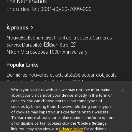
The Netherlands
Enquiries Tel: 0031-(0)-20-7099-000
À propos
Nouvelles
Événements
Profil de la société
Carrières
Service
Durabilité
Bien-être
Nikon Microscopes 100th Anniversary
Popular Links
Dernières nouvelles et actualités
Sélecteur d’objectifs
Resolution Calculator
PubScope
OEM
Nikon Small World
MicroscopyU
When you visit this website, we may retrieve information
about your visit and/or your device, mostly in the form of
cookies. You can choose not to allow some types of
Autres Produits Nikon
cookies by blocking them, however blocking some types
Produits d'imagerie
of cookies may impact your experience on this website.
To learn more about your cookie options and/or to opt out
Microscopie industrielle et métrologie
of or disable certain cookies click the ‘
’
Cookie Settings
Systèmes de lithographie à semi-conducteurs
link. You may also view our
Privacy Policy
for additional