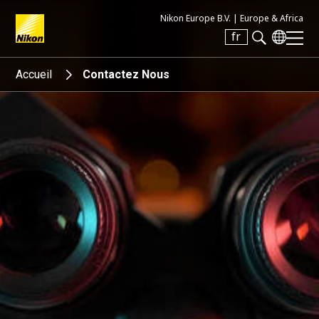
Nikon Europe B.V. |
Europe & Africa
fr
Search keyword(s)
Accueil
Contactez Nous