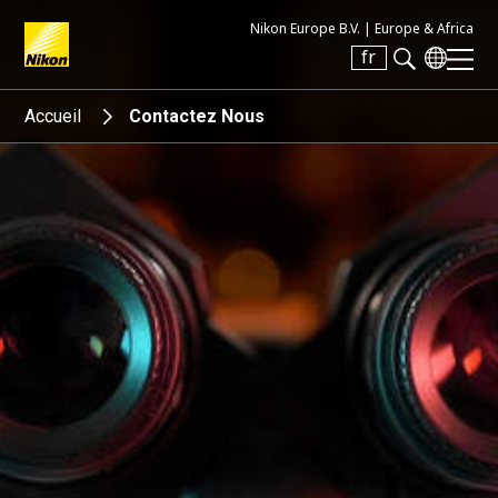
Nikon Europe B.V. |
Europe & Africa
fr
Search keyword(s)
Accueil
Contactez Nous