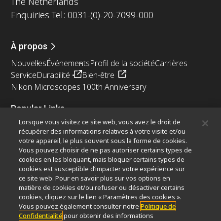
The Netherlands
Enquiries Tel: 0031-(0)-20-7099-000
À propos
Nouvelles
Événements
Profil de la société
Carrières
Service
Durabilité
Bien-être
Nikon Microscopes 100th Anniversary
Popular Links
Lorsque vous visitez ce site web, vous avez le droit de
Dernières nouvelles et actualités
Sélecteur d’objectifs
récupérer des informations relatives à votre visite et/ou
Resolution Calculator
PubScope
OEM
votre appareil, le plus souvent sous la forme de cookies.
Nikon Small World
MicroscopyU
Vous pouvez choisir de ne pas autoriser certains types de
cookies en les bloquant, mais bloquer certains types de
cookies est susceptible d’impacter votre expérience sur
Autres Produits Nikon
ce site web. Pour en savoir plus sur vos options en
Produits d'imagerie
matière de cookies et/ou refuser ou désactiver certains
cookies, cliquez sur le lien « Paramètres des cookies ».
Microscopie industrielle et métrologie
Vous pouvez également consulter notre
Politique de
Systèmes de lithographie à semi-conducteurs
Confidentialité
pour obtenir des informations