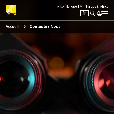
Nikon Europe B.V. |
Europe & Africa
fr
Search keyword(s)
Accueil
Contactez Nous