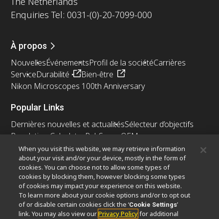
The Netherlands
Enquiries Tel: 0031-(0)-20-7099-000
À propos
Nouvelles
Événements
Profil de la société
Carrières
Service
Durabilité
Bien-être
Nikon Microscopes 100th Anniversary
Popular Links
Dernières nouvelles et actualités
Sélecteur d’objectifs
Resolution Calculator
PubScope
OEM
Nikon Small World
MicroscopyU
When you visit this website, we may retrieve information
about your visit and/or your device, mostly in the form of
cookies. You can choose not to allow some types of
Autres Produits Nikon
cookies by blocking them, however blocking some types
Produits d'imagerie
of cookies may impact your experience on this website.
To learn more about your cookie options and/or to opt out
Microscopie industrielle et métrologie
of or disable certain cookies click the ‘
’
Cookie Settings
Systèmes de lithographie à semi-conducteurs
link. You may also view our
Privacy Policy
for additional