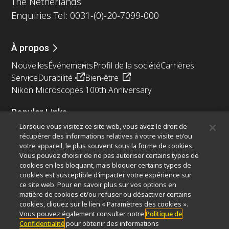
The Netherlands
Enquiries Tel: 0031-(0)-20-7099-000
À propos
Nouvelles
Événements
Profil de la société
Carrières
Service
Durabilité
Bien-être
Nikon Microscopes 100th Anniversary
Popular Links
Lorsque vous visitez ce site web, vous avez le droit de
Dernières nouvelles et actualités
Sélecteur d’objectifs
récupérer des informations relatives à votre visite et/ou
Resolution Calculator
PubScope
OEM
votre appareil, le plus souvent sous la forme de cookies.
Nikon Small World
MicroscopyU
Vous pouvez choisir de ne pas autoriser certains types de
cookies en les bloquant, mais bloquer certains types de
cookies est susceptible d’impacter votre expérience sur
Autres Produits Nikon
ce site web. Pour en savoir plus sur vos options en
Produits d'imagerie
matière de cookies et/ou refuser ou désactiver certains
cookies, cliquez sur le lien « Paramètres des cookies ».
Microscopie industrielle et métrologie
Vous pouvez également consulter notre
Politique de
Systèmes de lithographie à semi-conducteurs
Confidentialité
pour obtenir des informations