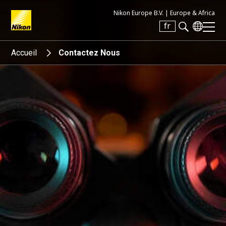
Nikon Europe B.V. |
Europe & Africa
fr
Search keyword(s)
Accueil
Contactez Nous