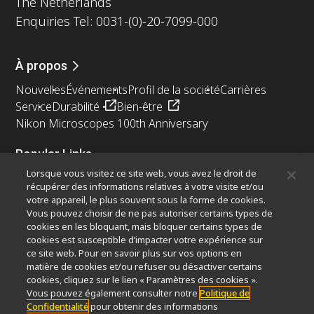
The Netherlands
Enquiries Tel: 0031-(0)-20-7099-000
À propos
Nouvelles
Événements
Profil de la société
Carrières
Service
Durabilité
Bien-être
Nikon Microscopes 100th Anniversary
Popular Links
Lorsque vous visitez ce site web, vous avez le droit de
Dernières nouvelles et actualités
Sélecteur d’objectifs
récupérer des informations relatives à votre visite et/ou
Resolution Calculator
PubScope
OEM
votre appareil, le plus souvent sous la forme de cookies.
Nikon Small World
MicroscopyU
Vous pouvez choisir de ne pas autoriser certains types de
cookies en les bloquant, mais bloquer certains types de
cookies est susceptible d’impacter votre expérience sur
Autres Produits Nikon
ce site web. Pour en savoir plus sur vos options en
Produits d'imagerie
matière de cookies et/ou refuser ou désactiver certains
cookies, cliquez sur le lien « Paramètres des cookies ».
Microscopie industrielle et métrologie
Vous pouvez également consulter notre
Politique de
Systèmes de lithographie à semi-conducteurs
Confidentialité
pour obtenir des informations