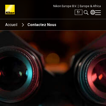
Nikon Europe B.V. |
Europe & Africa
fr
Search keyword(s)
Accueil
Contactez Nous