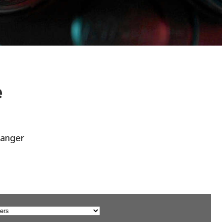
e
hanger