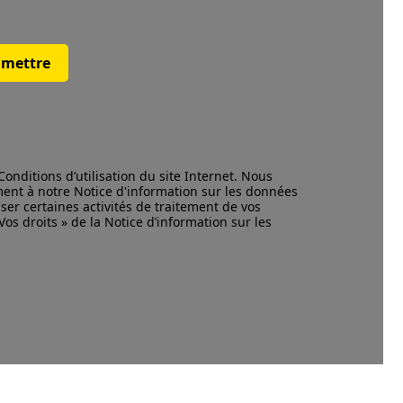
mettre
Conditions d’utilisation
du site Internet. Nous
ment à notre
Notice d'information
sur les données
ser certaines activités de traitement de vos
os droits » de la Notice d’information sur les