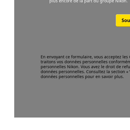
plus encore de la part du groupe Nikon.
Sou
En envoyant ce formulaire, vous acceptez les
traitons vos données personnelles conformé
personnelles Nikon. Vous avez le droit de refu
données personnelles. Consultez la section « V
données personnelles pour en savoir plus.