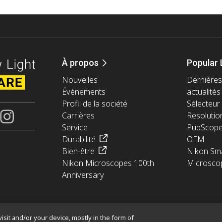
À propos
Popular 
Nouvelles
Dernières
Événements
actualités
Profil de la société
Sélecteur 
Carrières
Resolutio
Service
PubScop
Durabilité
OEM
Bien-être
Nikon Sma
Nikon Microscopes 100th
Microsco
Anniversary
isit and/or your device, mostly in the form of