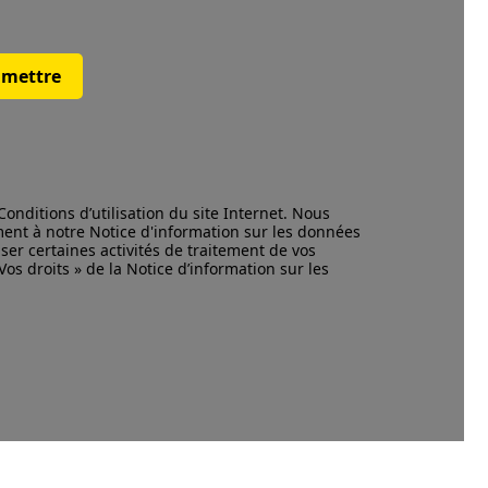
mettre
Conditions d’utilisation
du site Internet. Nous
ment à notre
Notice d'information
sur les données
ser certaines activités de traitement de vos
os droits » de la Notice d’information sur les