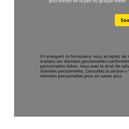
plus encore de la part du groupe Nikon.
Sou
En envoyant ce formulaire, vous acceptez les
traitons vos données personnelles conformé
personnelles Nikon. Vous avez le droit de refu
données personnelles. Consultez la section « V
données personnelles pour en savoir plus.