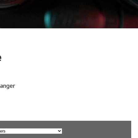
e
hanger