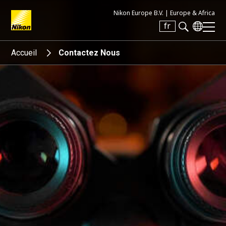
Nikon Europe B.V. |
Europe & Africa
fr
Search keyword(s)
Accueil
Contactez Nous