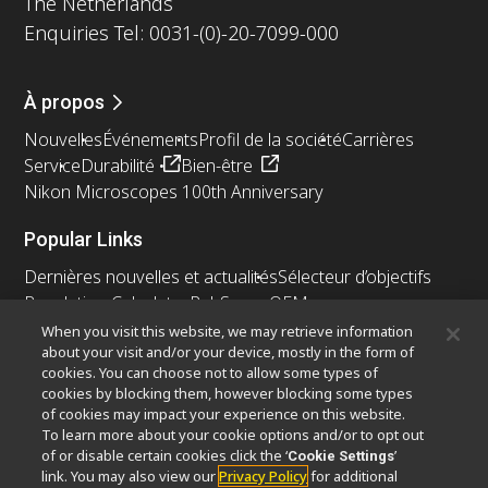
The Netherlands
Enquiries Tel: 0031-(0)-20-7099-000
À propos
Nouvelles
Événements
Profil de la société
Carrières
Service
Durabilité
Bien-être
Nikon Microscopes 100th Anniversary
Popular Links
Dernières nouvelles et actualités
Sélecteur d’objectifs
Resolution Calculator
PubScope
OEM
Nikon Small World
MicroscopyU
When you visit this website, we may retrieve information
about your visit and/or your device, mostly in the form of
cookies. You can choose not to allow some types of
Autres Produits Nikon
cookies by blocking them, however blocking some types
Produits d'imagerie
of cookies may impact your experience on this website.
To learn more about your cookie options and/or to opt out
Microscopie industrielle et métrologie
of or disable certain cookies click the ‘
’
Cookie Settings
Systèmes de lithographie à semi-conducteurs
link. You may also view our
Privacy Policy
for additional