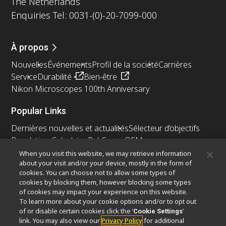
The Netherlands
Enquiries Tel: 0031-(0)-20-7099-000
À propos
Nouvelles
Événements
Profil de la société
Carrières
Service
Durabilité
Bien-être
Nikon Microscopes 100th Anniversary
Popular Links
Dernières nouvelles et actualités
Sélecteur d’objectifs
Resolution Calculator
PubScope
OEM
Nikon Small World
MicroscopyU
When you visit this website, we may retrieve information
about your visit and/or your device, mostly in the form of
cookies. You can choose not to allow some types of
Autres Produits Nikon
cookies by blocking them, however blocking some types
Produits d'imagerie
of cookies may impact your experience on this website.
To learn more about your cookie options and/or to opt out
Microscopie industrielle et métrologie
of or disable certain cookies click the ‘
’
Cookie Settings
Systèmes de lithographie à semi-conducteurs
link. You may also view our
Privacy Policy
for additional