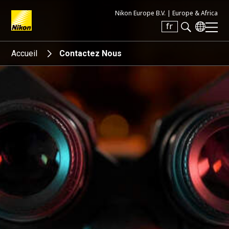
Nikon Europe B.V. |
Europe & Africa
fr
Search keyword(s)
Accueil
Contactez Nous