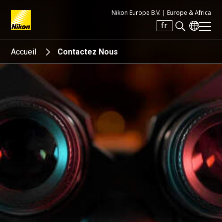
Nikon Europe B.V. |
Europe & Africa
fr
Search keyword(s)
Accueil
Contactez Nous