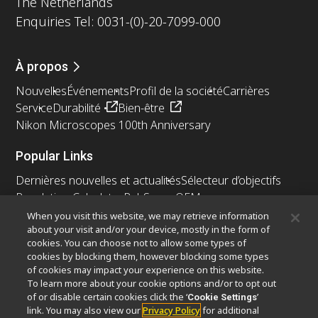
The Netherlands
Enquiries Tel: 0031-(0)-20-7099-000
À propos
Nouvelles
Événements
Profil de la société
Carrières
Service
Durabilité
Bien-être
Nikon Microscopes 100th Anniversary
Popular Links
Dernières nouvelles et actualités
Sélecteur d’objectifs
Resolution Calculator
PubScope
OEM
Nikon Small World
MicroscopyU
When you visit this website, we may retrieve information
about your visit and/or your device, mostly in the form of
cookies. You can choose not to allow some types of
Autres Produits Nikon
cookies by blocking them, however blocking some types
Produits d'imagerie
of cookies may impact your experience on this website.
To learn more about your cookie options and/or to opt out
Microscopie industrielle et métrologie
of or disable certain cookies click the ‘
’
Cookie Settings
Systèmes de lithographie à semi-conducteurs
link. You may also view our
Privacy Policy
for additional