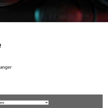
e
hanger