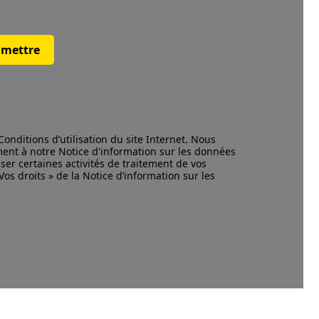
mettre
Conditions d’utilisation
du site Internet. Nous
ment à notre
Notice d'information
sur les données
ser certaines activités de traitement de vos
os droits » de la Notice d’information sur les