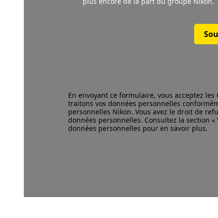
plus encore de la part du groupe Nikon.
Sou
En envoyant ce formulaire, vous acceptez les
traitons vos données personnelles conformé
personnelles Nikon. Vous avez le droit de refu
données personnelles. Consultez la section « V
données personnelles pour en savoir plus.