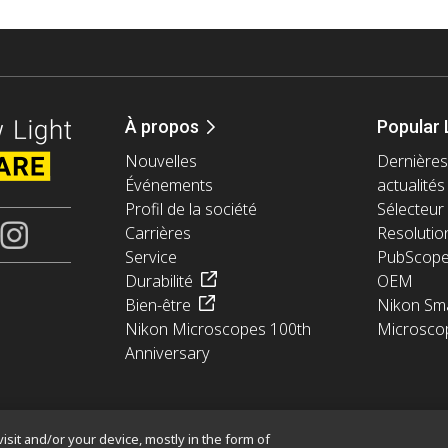
À propos
Popular 
Nouvelles
Dernières
Événements
actualités
Profil de la société
Sélecteur 
Carrières
Resolutio
Service
PubScop
Durabilité
OEM
Bien-être
Nikon Sma
Nikon Microscopes 100th
Microsco
Anniversary
isit and/or your device, mostly in the form of