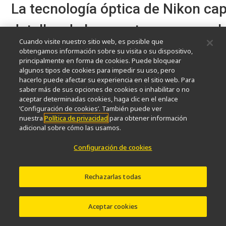
La tecnología óptica de Nikon cap
detalles de la muestra con una cl
Cuando visite nuestro sitio web, es posible que
asombrosa y colores reales.
obtengamos información sobre su visita o su dispositivo,
principalmente en forma de cookies. Puede bloquear
algunos tipos de cookies para impedir su uso, pero
Nikon ha desarrollado y perfeccionado la tecnolo
hacerlo puede afectar su experiencia en el sitio web. Para
saber más de sus opciones de cookies o inhabilitar o no
desde su fundación en 1917. El ECLIPSE Ei present
aceptar determinadas cookies, haga clic en el enlace
alta calidad de Nikon, resultado de más de 100 a
‘Configuración de cookies’. También puede ver
experiencia óptica.
nuestra
Política de privacidad
para obtener información
adicional sobre cómo las usamos.
Configuración de cookies
Rechazarlas todas
Aceptar cookies