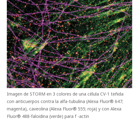
Imagen de STORM en 3 colores de una célula CV-1 teñida
con anticuerpos contra la alfa-tubulina (Alexa Fluor® 647;
magenta), caveolina (Alexa Fluor® 555; roja) y con Alexa
Fluor® 488-faloidina (verde) para f -actin