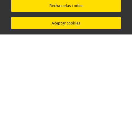
Get Application Support
Rechazarlas todas
Aceptar cookies
Folleto del producto
DESCARGAR
6.38MB
Microscopía de super-resolución
N-STORM
AX / AX R with NSPARC
AX R MP with NSPARC
CSU-W1 SoRa
Productos relacionados