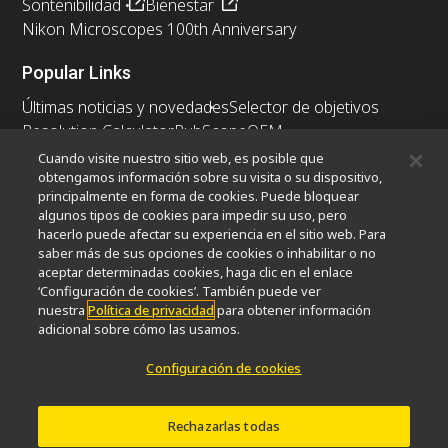
Sontenibilidad
Bienestar
Nikon Microscopes 100th Anniversary
Popular Links
Últimas noticias y novedades
Selector de objetivos
Resolution Calculator
PubScope
OEM
Nikon Small World
MicroscopyU
Cuando visite nuestro sitio web, es posible que
obtengamos información sobre su visita o su dispositivo,
principalmente en forma de cookies. Puede bloquear
Otros Productos Nikon
algunos tipos de cookies para impedir su uso, pero
Productos de imagen
hacerlo puede afectar su experiencia en el sitio web. Para
saber más de sus opciones de cookies o inhabilitar o no
Microscopía industrial y metrología
aceptar determinadas cookies, haga clic en el enlace
Sistemas de litografía semiconductores
‘Configuración de cookies’. También puede ver
Sistemas de litografía FPD
nuestra
Política de privacidad
para obtener información
adicional sobre cómo las usamos.
Configuración de cookies
Contacto
Mapa del sitio
Intimidad
Configuración de cookies
Do Not Sell or Share My Personal Information
Rechazarlas todas
Software Vulnerability Information
Términos de Uso